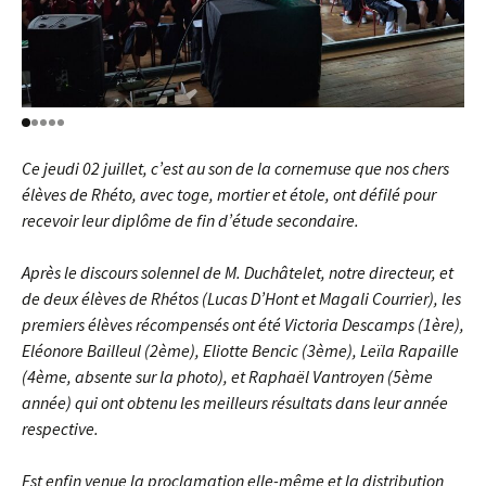
Ce jeudi 02 juillet, c’est au son de la cornemuse que nos chers
élèves de Rhéto, avec toge, mortier et étole, ont défilé pour
recevoir leur diplôme de fin d’étude secondaire.
Après le discours solennel de M. Duchâtelet, notre directeur, et
de deux élèves de Rhétos (Lucas D’Hont et Magali Courrier), les
premiers élèves récompensés ont été Victoria Descamps (1ère),
Eléonore Bailleul (2ème), Eliotte Bencic (3ème), Leïla Rapaille
(4ème, absente sur la photo), et Raphaël Vantroyen (5ème
année) qui ont obtenu les meilleurs résultats dans leur année
respective.
Est enfin venue la proclamation elle-même et la distribution