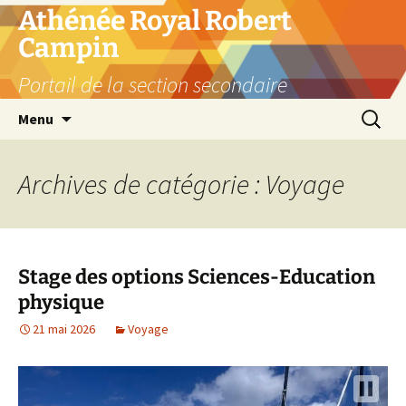
Aller
Athénée Royal Robert
au
Campin
contenu
Portail de la section secondaire
Recherc
Menu
Archives de catégorie : Voyage
Stage des options Sciences-Education
physique
21 mai 2026
Voyage