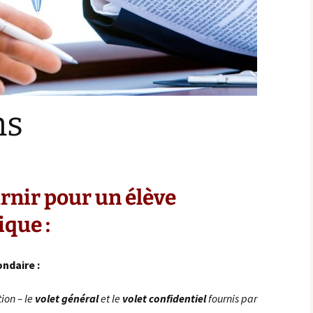
 coin DYS
s internats
nu
ns
rnir pour un élève
ique :
ndaire :
ion – le
volet général
et le
volet confidentiel
fournis par