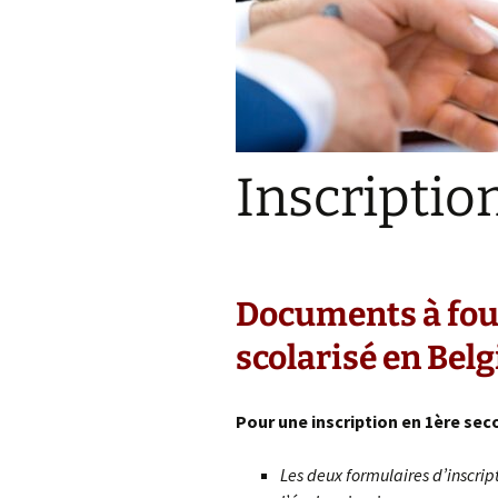
Inscriptions
Le
Le coin DYS
Le
ASBL Seltor
Me
Inscriptio
Charte des délégués
JM OXFAM
Le journal de l’Athénée
Documents à fou
scolarisé en Belg
Pour une inscription en 1ère seco
Les deux formulaires d’inscript