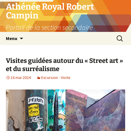
Aller
Athénée Royal Robert
au
Campin
contenu
Portail de la section secondaire
Recherc
Menu
Visites guidées autour du « Street art »
et du surréalisme
16 mai 2024
Excursion - Visite