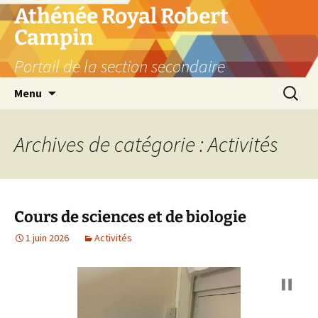
Aller
Athénée Royal Robert
au
Campin
contenu
Portail de la section secondaire
Recherc
Menu
Archives de catégorie : Activités
Cours de sciences et de biologie
1 juin 2026
Activités