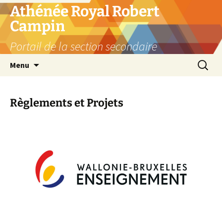
Aller
Athénée Royal Robert
au
Campin
contenu
Portail de la section secondaire
Recherc
Menu
Règlements et Projets