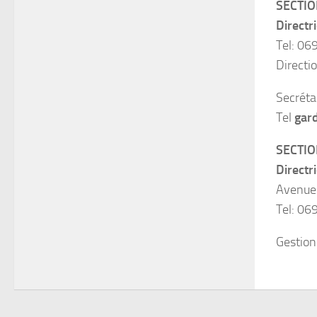
SECTIO
Directr
Tel: 06
Directi
Secrétar
Tel
gard
SECTI
Directr
Avenue
Tel: 06
Gestion