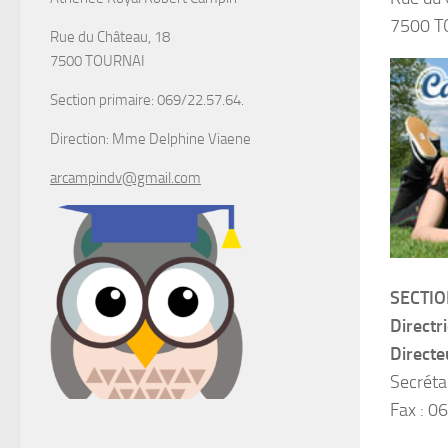
7500 T
Rue du Château, 18
7500 TOURNAI
Section primaire: 069/22.57.64.
Direction: Mme Delphine Viaene
arcampindv@gmail.com
SECTI
Directr
Directe
Secréta
Fax : 0