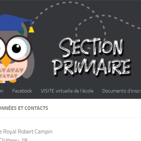
on
Facebook
VISITE virtuelle de l’école
Documents d’inscr
NNÉES ET CONTACTS
e Royal Robert Campin
Château, 18