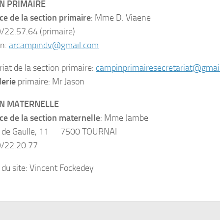
N PRIMAIRE
ice de la section primaire
: Mme D. Viaene
9/22.57.64 (primaire)
on:
arcampindv@gmail.com
iat de la section primaire:
campinprimairesecretariat@gmai
erie
primaire: Mr Jason
ON MATERNELLE
ice de la section maternelle
: Mme Jambe
 de Gaulle, 11 7500 TOURNAI
9/22.20.77
 du site: Vincent Fockedey