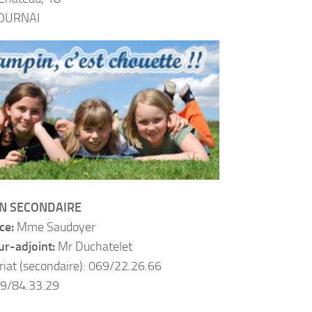
OURNAI
ON SECONDAIRE
ice:
Mme Saudoyer
ur-adjoint:
Mr Duchatelet
riat (secondaire): 069/22.26.66
69/84.33.29