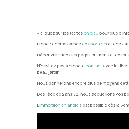
« cliquez sur les textes
en bleu
pour plus d’inf
Prenez connaissance
des horaires
et consul
Découvrez dans les pages du menu ci-dessus
N’hésitez pas à prendre
contact
avec la direc
beau jardin.
Nous donnerons encore plus de moyens cett
Dès l’âge de 2ans1/2, nous accueillons vos peti
L’
immersion en anglais
est possible dès la 3è
Lecteur
vidéo