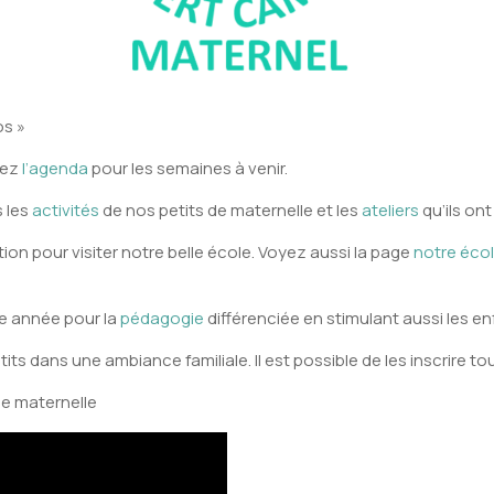
os »
tez
l’agenda
pour les semaines à venir.
 les
activités
de nos petits de maternelle et les
ateliers
qu’ils on
tion pour visiter notre belle école. Voyez aussi la page
notre école
e année pour la
pédagogie
différenciée en stimulant aussi les 
ts dans une ambiance familiale. Il est possible de les inscrire to
me maternelle