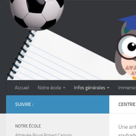
Skip to content
Accueil
Notre école
Infos générales
Immersi
SUIVRE :
CENTRE
NOTRE ÉCOLE
Une ant
souhait
Athénée Royal Robert Campin