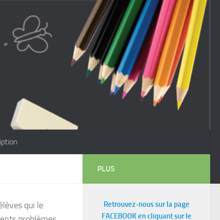
iption
PLUS
lèves qui le
Retrouvez-nous sur la page
FACEBOOK en cliquant sur le
érents problèmes