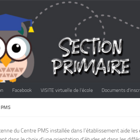
on
Facebook
VISITE virtuelle de l’école
Documents d’inscr
 PMS
enne du Centre PMS installée dans l’établissement aide les é
ent dans le choix d’une orientation d’études et dans les diff