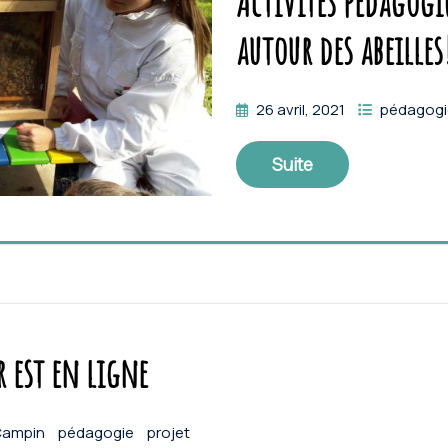
Activités pédagogi
autour des abeilles
26 avril, 2021
pédagog
Suite
r est en ligne
 Campin
pédagogie
projet