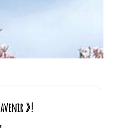
 avenir »!
t