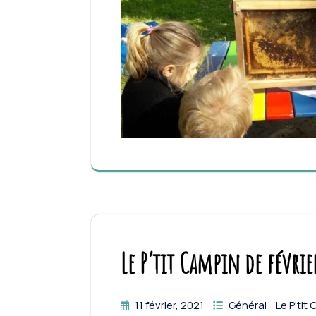
Le P’tit Campin de févrie
11 février, 2021
Général
Le P'tit