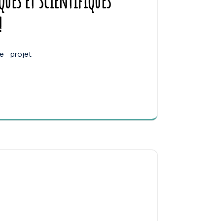
ques et scientifiques
!
ie
projet