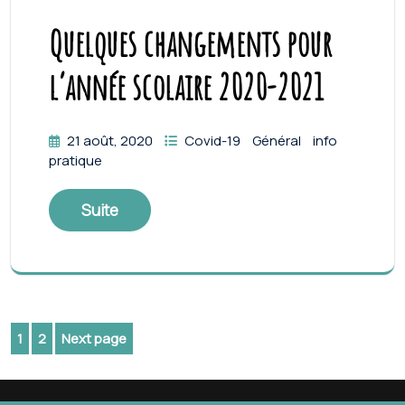
Quelques changements pour
l’année scolaire 2020-2021
21 août, 2020
Covid-19
Général
info
pratique
Suite
Navigation
1
2
Next page
Page
Page
des
articles