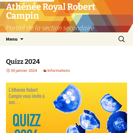
Aller
Athénée Royal Robert
au
Campin
contenu
Portail de la section secondaire
Recherc
Menu
Quizz 2024
30 janvier 2024
Informations