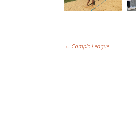
Navigation
←
Campin League
des
articles