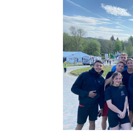
Inscriptions
L
Le coin DYS
Le
ASBL Seltor
M
Charte des délégués
JM OXFAM
Le journal de l’Athénée