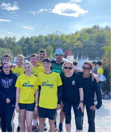
e coin DYS
s internats
enu