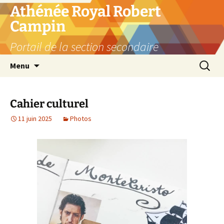
Aller
Athénée Royal Robert
au
Campin
contenu
Portail de la section secondaire
Recherc
Menu
Cahier culturel
11 juin 2025
Photos