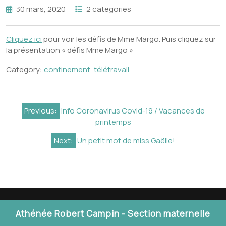
30 mars, 2020
2 categories
Cliquez ici
pour voir les défis de Mme Margo. Puis cliquez sur
la présentation « défis Mme Margo »
Category:
confinement
,
télétravail
Navigation
Previous:
Info Coronavirus Covid-19 / Vacances de
de
printemps
l’article
Next:
Un petit mot de miss Gaëlle!
Athénée Robert Campin - Section maternelle