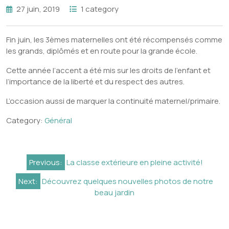
27 juin, 2019
1 category
Fin juin, les 3èmes maternelles ont été récompensés comme
les grands, diplômés et en route pour la grande école.
Cette année l’accent a été mis sur les droits de l’enfant et
l’importance de la liberté et du respect des autres.
L’occasion aussi de marquer la continuité maternel/primaire.
Category:
Général
Navigation
Previous:
La classe extérieure en pleine activité!
de
Next:
Découvrez quelques nouvelles photos de notre
l’article
beau jardin