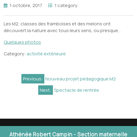
1 octobre, 2017
1 category
Les M2, classes des framboises et des melons ont
découvert la nature avec tous leurs sens, ou presque…
Quelques photos
Category:
activité extérieure
Navigation
Previous:
Nouveau projet pédagogique M2
de
Next:
Spectacle de rentrée
l’article
Athénée Robert Campin - Section maternelle