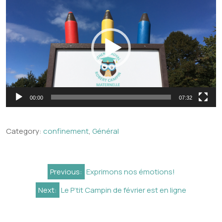
vidéo
00:00
07:32
Category:
confinement
,
Général
Navigation
Previous:
Exprimons nos émotions!
de
Next:
Le P’tit Campin de février est en ligne
l’article