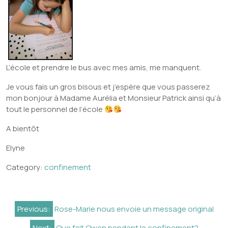
L’école et prendre le bus avec mes amis, me manquent.
Je vous fais un gros bisous et j’espère que vous passerez
mon bonjour à Madame Aurélia et Monsieur Patrick ainsi qu’à
tout le personnel de l’école
A bientôt
Elyne
Category:
confinement
Navigation
Previous:
Rose-Marie nous envoie un message original
de
Next:
Que fait Owen pendant le confinement?