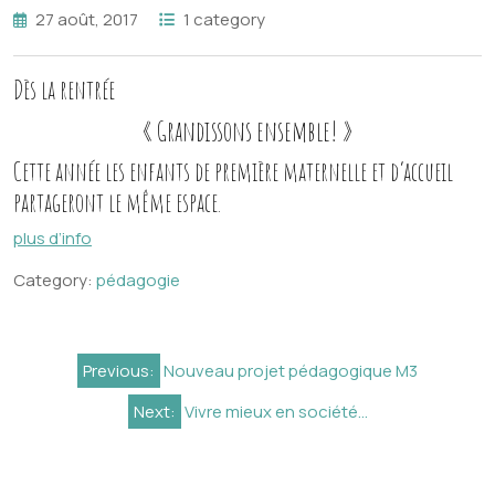
27 août, 2017
1 category
Dès la rentrée
« Grandissons ensemble! »
Cette année les enfants de première maternelle et d’accueil
partageront le même espace.
plus d’info
Category:
pédagogie
Navigation
Previous:
Nouveau projet pédagogique M3
de
Next:
Vivre mieux en société…
l’article